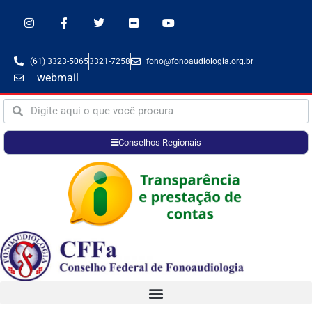
(61) 3323-5065
3321-7258
fono@fonoaudiologia.org.br
webmail
Conselhos Regionais