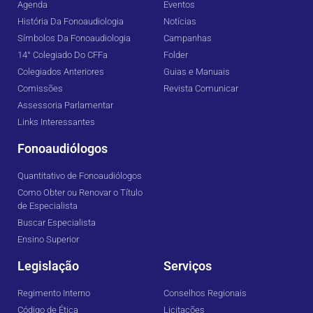
Agenda
Eventos
História Da Fonoaudiologia
Notícias
Símbolos Da Fonoaudiologia
Campanhas
14° Colegiado Do CFFa
Folder
Colegiados Anteriores
Guias e Manuais
Comissões
Revista Comunicar
Assessoria Parlamentar
Links Interessantes
Fonoaudiólogos
Quantitativo de Fonoaudiólogos
Como Obter ou Renovar o Título
de Especialista
Buscar Especialista
Ensino Superior
Legislação
Serviços
Regimento Interno
Conselhos Regionais
Código de Ética
Licitações