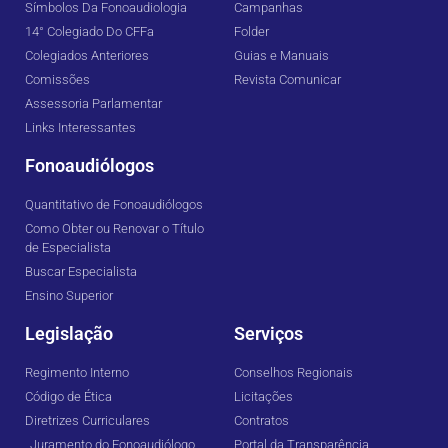
Símbolos Da Fonoaudiologia
Campanhas
14° Colegiado Do CFFa
Folder
Colegiados Anteriores
Guias e Manuais
Comissões
Revista Comunicar
Assessoria Parlamentar
Links Interessantes
Fonoaudiólogos
Quantitativo de Fonoaudiólogos
Como Obter ou Renovar o Título
de Especialista
Buscar Especialista
Ensino Superior
Legislação
Serviços
Regimento Interno
Conselhos Regionais
Código de Ética
Licitações
Diretrizes Curriculares
Contratos
Juramento do Fonoaudiólogo
Portal da Transparência