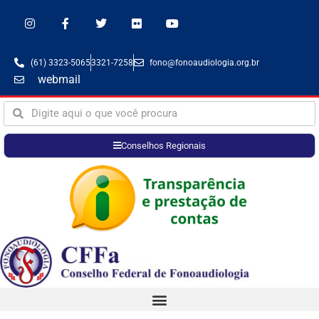
(61) 3323-5065
3321-7258
fono@fonoaudiologia.org.br
webmail
Conselhos Regionais