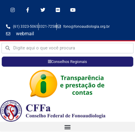
(61) 3323-5065
3321-7258
fono@fonoaudiologia.org.br
webmail
Conselhos Regionais