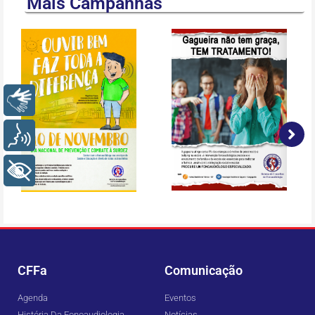
Mais Campanhas
Libras
Voz
+ Acessibilidade
CFFa
Comunicação
Agenda
Eventos
História Da Fonoaudiologia
Notícias