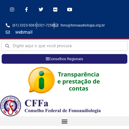
(61) 3323-5065
3321-7258
fono@fonoaudiologia.org.br
webmail
Conselhos Regionais