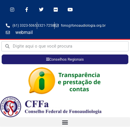
(61) 3323-5065
3321-7258
fono@fonoaudiologia.org.br
webmail
Conselhos Regionais