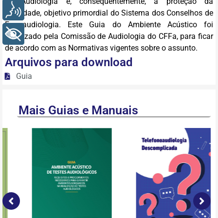
de Audiologia e, consequentemente, a proteção da
Voz
sociedade, objetivo primordial do Sistema dos Conselhos de
Fonoaudiologia. Este Guia do Ambiente Acústico foi
+ Acessibilidade
atualizado pela Comissão de Audiologia do CFFa, para ficar
de acordo com as Normativas vigentes sobre o assunto.
Arquivos para download
Guia
Mais Guias e Manuais