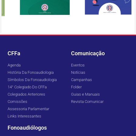
CFFa
Comunicação
Agenda
Eventos
História Da Fonoaudiologia
Notícias
Símbolos Da Fonoaudiologia
Campanhas
14° Colegiado Do CFFa
Folder
Colegiados Anteriores
Guias e Manuais
Comissões
Revista Comunicar
Assessoria Parlamentar
Links Interessantes
Fonoaudiólogos