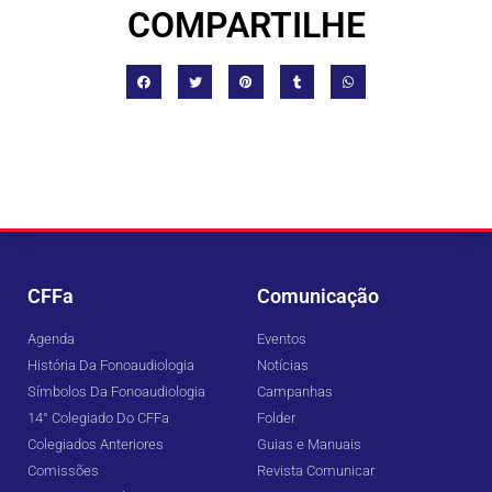
COMPARTILHE
CFFa
Comunicação
Agenda
Eventos
História Da Fonoaudiologia
Notícias
Símbolos Da Fonoaudiologia
Campanhas
14° Colegiado Do CFFa
Folder
Colegiados Anteriores
Guias e Manuais
Comissões
Revista Comunicar