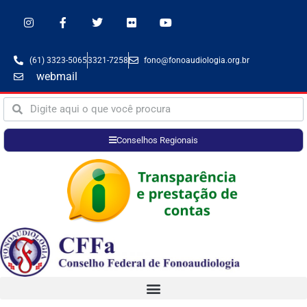
(61) 3323-5065
3321-7258
fono@fonoaudiologia.org.br
webmail
Conselhos Regionais