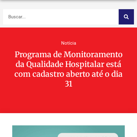
Notícia
Programa de Monitoramento
da Qualidade Hospitalar está
com cadastro aberto até o dia
31