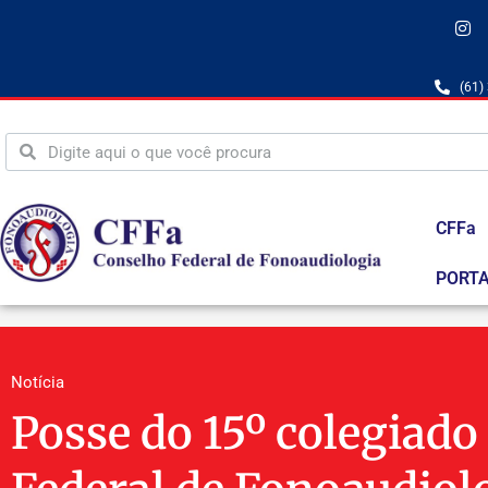
(61)
CFFa
PORTA
Notícia
Posse do 15º colegiado