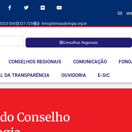
we
 3323-5065
3321-7258
fono@fonoaudiologia.org.br
Conselhos Regionais
CONSELHOS REGIONAIS
COMUNICAÇÃO
FONO
L DA TRANSPARÊNCIA
OUVIDORIA
E-SIC
 do Conselho