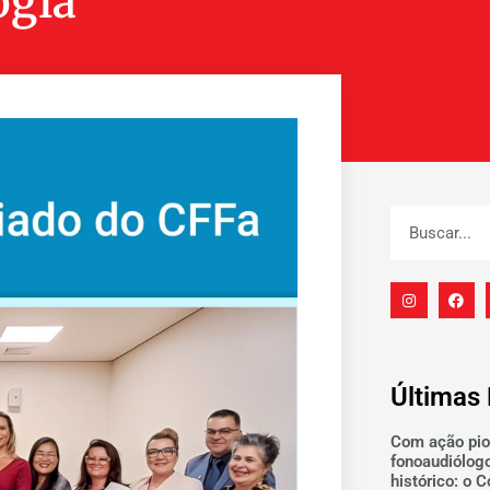
ogia
Últimas 
Com ação pio
fonoaudiólog
histórico: o 