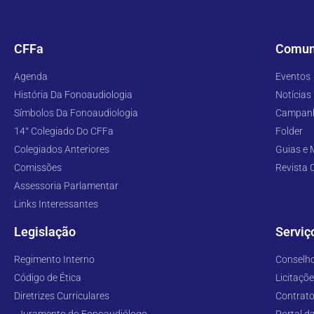
CFFa
Comun
Agenda
Eventos
História Da Fonoaudiologia
Notícias
Símbolos Da Fonoaudiologia
Campan
14° Colegiado Do CFFa
Folder
Colegiados Anteriores
Guias e
Comissões
Revista
Assessoria Parlamentar
Links Interessantes
Legislação
Serviç
Regimento Interno
Conselho
Código de Ética
Licitaçõ
Diretrizes Curriculares
Contrat