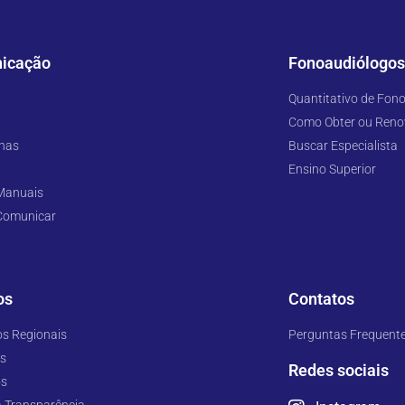
icação
Fonoaudiólogos
Quantitativo de Fono
Como Obter ou Renova
has
Buscar Especialista
Ensino Superior
 Manuais
 Comunicar
os
Contatos
s Regionais
Perguntas Frequent
es
Redes sociais
os