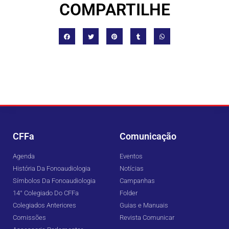
COMPARTILHE
CFFa
Comunicação
Agenda
Eventos
História Da Fonoaudiologia
Notícias
Símbolos Da Fonoaudiologia
Campanhas
14° Colegiado Do CFFa
Folder
Colegiados Anteriores
Guias e Manuais
Comissões
Revista Comunicar