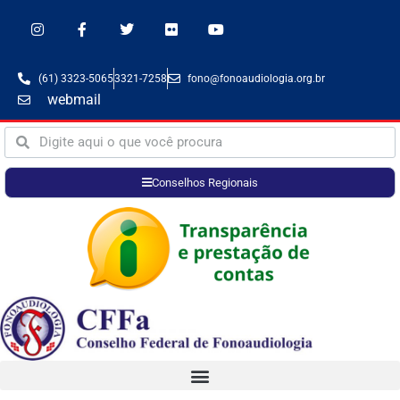
(61) 3323-5065
3321-7258
fono@fonoaudiologia.org.br
webmail
Conselhos Regionais