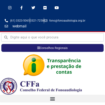
(61) 3323-5065
3321-7258
fono@fonoaudiologia.org.br
webmail
Conselhos Regionais