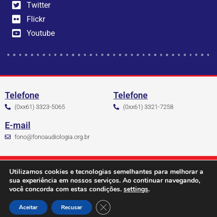
Twitter
Flickr
Youtube
Telefone
Telefone
(0xx61) 3323-5065
(0xx61) 3321-7258
E-mail
fono@fonoaudiologia.org.br
© Conselho Federal de Fonoaudiologia - CNPJ: 00.697.722/0001-47
Utilizamos cookies e tecnologias semelhantes para melhorar a
SHN Quadra 2, Bloco F, Ed. Executive Office Tower, Salas 901/911 Brasília, Asa Norte 70702-
sua experiência em nossos serviços. Ao continuar navegando,
906
você concorda com estas condições.
settings
.
Desenvolvido por
EX Libris
Close GDPR Cookie Banner
Aceitar
Recusar