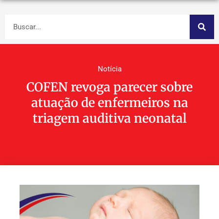
Notícia
COFEN revoga parecer sobre
atuação de enfermeiros na
triagem auditiva neonatal