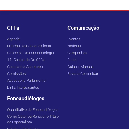
CFFa
Comunicação
Agenda
Eventos
História Da Fonoaudiologia
Notícias
Símbolos Da Fonoaudiologia
Campanhas
14° Colegiado Do CFFa
Folder
Colegiados Anteriores
Guias e Manuais
Comissões
Revista Comunicar
Assessoria Parlamentar
Links Interessantes
Fonoaudiólogos
Quantitativo de Fonoaudiólogos
Como Obter ou Renovar o Título
de Especialista
Buscar Especialista